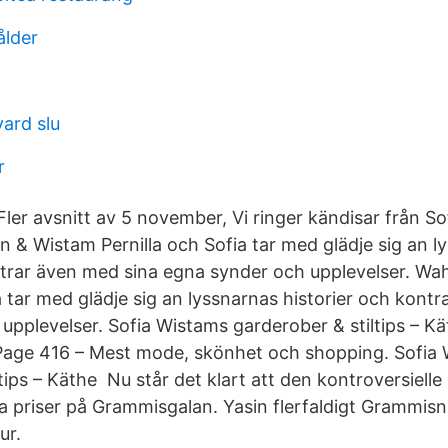
ålder
ard slu
r
Fler avsnitt av 5 november, Vi ringer kändisar från S
n & Wistam Pernilla och Sofia tar med glädje sig an l
ntrar även med sina egna synder och upplevelser. Wa
a tar med glädje sig an lyssnarnas historier och kont
upplevelser. Sofia Wistams garderober & stiltips – Kä
 Page 416 – Mest mode, skönhet och shopping. Sofia
tips – Käthe Nu står det klart att den kontroversiell
yra priser på Grammisgalan. Yasin flerfaldigt Grammis
ur.