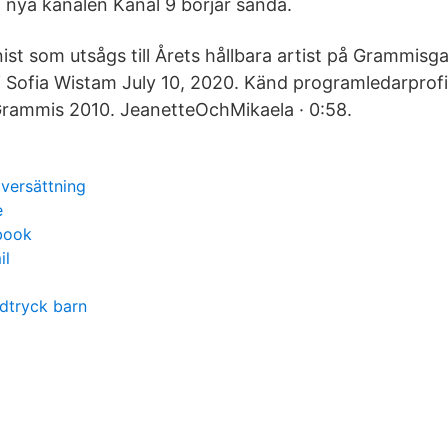
n nya kanalen Kanal 9 börjar sända.
st som utsågs till Årets hållbara artist på Grammisga
 Sofia Wistam July 10, 2020. Känd programledarprof
Grammis 2010. JeanetteOchMikaela · 0:58.
versättning
e
book
il
dtryck barn