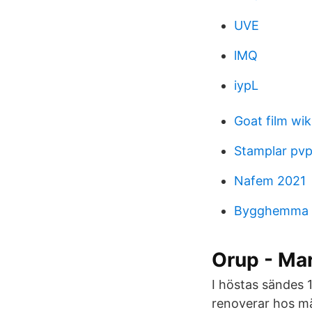
UVE
lMQ
iypL
Goat film wik
Stamplar pvp
Nafem 2021
Bygghemma 
Orup - Mar
I höstas sändes
renoverar hos män