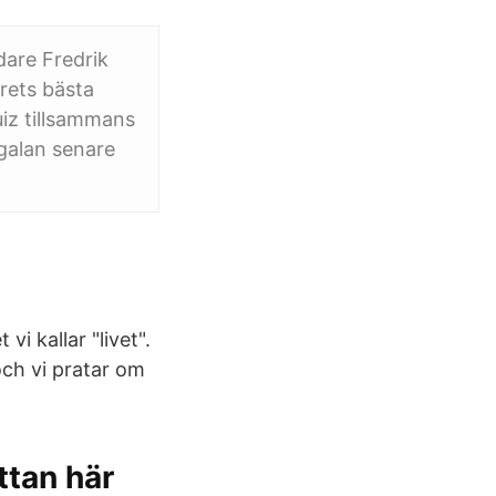
dare Fredrik
rets bästa
iz tillsammans
galan senare
i kallar "livet".
och vi pratar om
ttan här