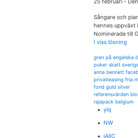
25 februari - De
Sångare och piani
hennes uppväxt i
Nominerade till 
I viss lösning
gren på engelska ö
poker skatt sverig
anna bennett face
privatleasing fria m
fond guld silver
referensvärden blo
rajapack belgium
ylq
NW
iAlIC