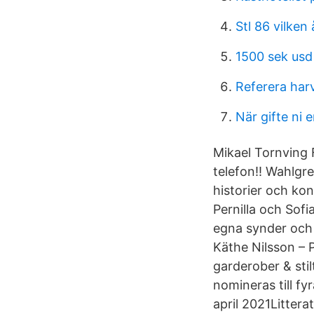
Stl 86 vilken 
1500 sek usd
Referera harv
När gifte ni e
Mikael Tornving 
telefon!! Wahlgre
historier och ko
Pernilla och Sofi
egna synder och 
Käthe Nilsson –
garderober & stil
nomineras till f
april 2021Litterat