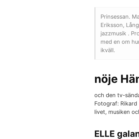
Prinsessan. Ma
Eriksson, Lång
jazzmusik . Pr
med en om hur 
ikväll.
nöje Hä
och den tv-sända g
Fotograf: Rikard
livet, musiken oc
ELLE galan