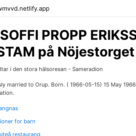
wmvvd.netlify.app
 SOFFI PROPP ERIKS
STAM på Nöjestorget
ltar i den stora hälsoresan - Sameradion
ly married to Orup. Born. ( 1966-05-15) 15 May 1966
ation.
rangnas
ioner for barn
piteå restaurang