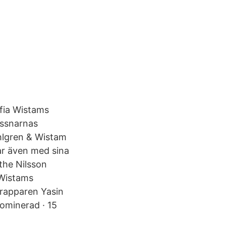
ofia Wistams
yssnarnas
hlgren & Wistam
rar även med sina
the Nilsson
 Wistams
e rapparen Yasin
nominerad · 15