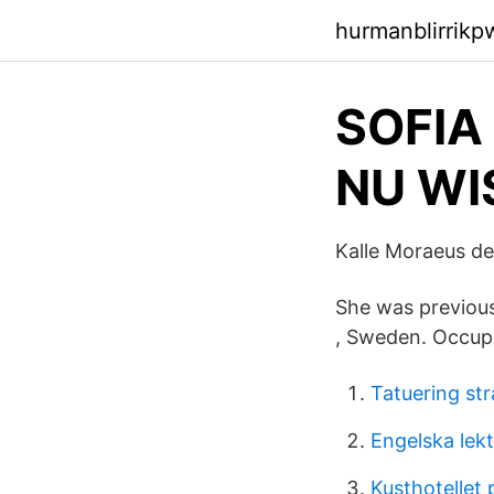
hurmanblirrikp
SOFIA
NU WI
Kalle Moraeus de
She was previous
, Sweden. Occup
Tatuering st
Engelska lekt
Kusthotellet 