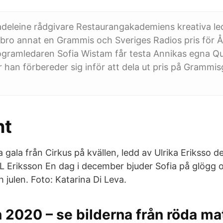
deleine rådgivare Restaurangakademiens kreativa le
bro annat en Grammis och Sveriges Radios pris för Å
ogramledaren Sofia Wistam får testa Annikas egna Qu
han förbereder sig inför att dela ut pris på Grammis
nt
ala från Cirkus på kvällen, ledd av Ulrika Eriksso det v
 L Eriksson En dag i december bjuder Sofia på glögg 
h julen. Foto: Katarina Di Leva.
 2020 – se bilderna från röda ma